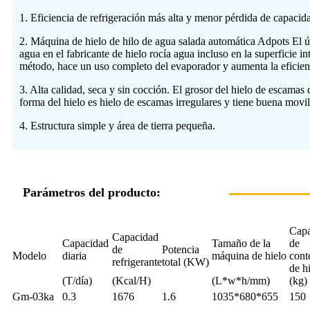
1. Eficiencia de refrigeración más alta y menor pérdida de capacida
2. Máquina de hielo de hilo de agua salada automática Adpots El últ
agua en el fabricante de hielo rocía agua incluso en la superficie i
método, hace un uso completo del evaporador y aumenta la eficienci
3. Alta calidad, seca y sin cocción. El grosor del hielo de esca
forma del hielo es hielo de escamas irregulares y tiene buena movil
4. Estructura simple y área de tierra pequeña.
Parámetros del producto:
Capa
Capacidad
Capacidad
Tamaño de la
de
de
Potencia
Modelo
diaria
máquina de hielo
cont
refrigerante
total (KW)
de h
(T/día)
(Kcal/H)
(L*w*h/mm)
(kg)
Gm-03ka
0.3
1676
1.6
1035*680*655
150