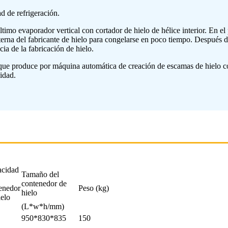
d de refrigeración.
imo evaporador vertical con cortador de hielo de hélice interior. En el p
nterna del fabricante de hielo para congelarse en poco tiempo. Después de
a de la fabricación de hielo.
mas que produce por máquina automática de creación de escamas de hiel
idad.
cidad
Tamaño del
contenedor de
enedor
Peso (kg)
hielo
ielo
(L*w*h/mm)
950*830*835
150