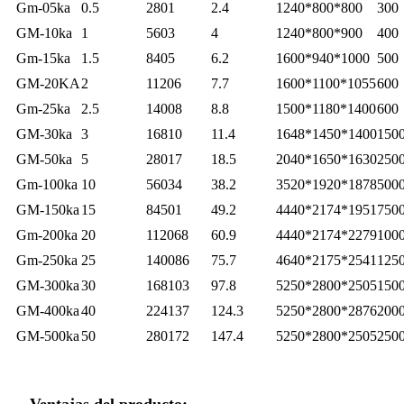
Gm-05ka
0.5
2801
2.4
1240*800*800
300
GM-10ka
1
5603
4
1240*800*900
400
Gm-15ka
1.5
8405
6.2
1600*940*1000
500
GM-20KA
2
11206
7.7
1600*1100*1055
600
Gm-25ka
2.5
14008
8.8
1500*1180*1400
600
GM-30ka
3
16810
11.4
1648*1450*1400
150
GM-50ka
5
28017
18.5
2040*1650*1630
250
Gm-100ka
10
56034
38.2
3520*1920*1878
500
GM-150ka
15
84501
49.2
4440*2174*1951
750
Gm-200ka
20
112068
60.9
4440*2174*2279
100
Gm-250ka
25
140086
75.7
4640*2175*2541
125
GM-300ka
30
168103
97.8
5250*2800*2505
150
GM-400ka
40
224137
124.3
5250*2800*2876
200
GM-500ka
50
280172
147.4
5250*2800*2505
250
Ventajas del producto: