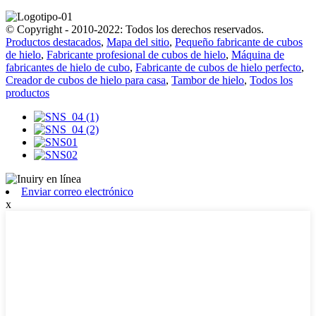
© Copyright - 2010-2022: Todos los derechos reservados.
Productos destacados
,
Mapa del sitio
,
Pequeño fabricante de cubos
de hielo
,
Fabricante profesional de cubos de hielo
,
Máquina de
fabricantes de hielo de cubo
,
Fabricante de cubos de hielo perfecto
,
Creador de cubos de hielo para casa
,
Tambor de hielo
,
Todos los
productos
Enviar correo electrónico
x